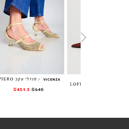
סנדלי עקב PIERO
/
/
VICENZA
JEFFREY CAM
עקב LOFFICEL
נ
₪451.5
₪645
₪332.5
₪47