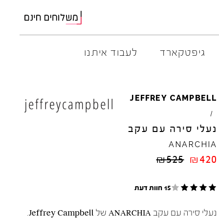
גיפטקארד
לעבוד איתנו
AMBITIOUS
ELIA
M
JEFFREY
CAMPBELL
ARO
EL
NA
/
ART
4CCC
נעלי סירה עם עקב
A.S.
98
FLOW
ANARCHIA
BACK
70
GOLA
₪
525
₪
420
BIBI
LOU
HOKA
CHIE
MIHARA
JEFFR
CRIME
LONDON
LE
BO
15 חוות דעת
נעלי סירה עם עקב ANARCHIA של Jeffrey Campbell.