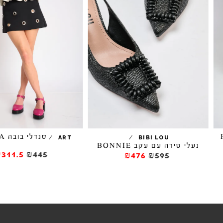
סנדלי בובה EVISSA
/
/
ART
BIBI LOU
עלי סירה עם עקב BONNIE
₪311.5
₪445
₪476
₪595