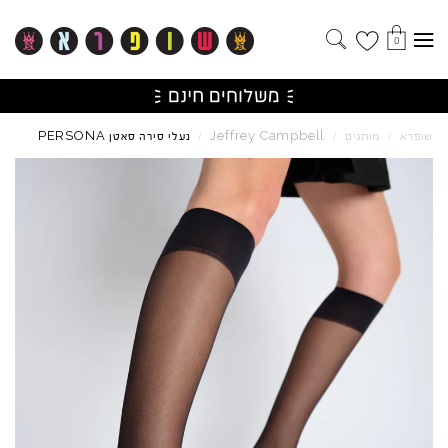
0
PERSONA
Jeffrey
Campbell
שופרא
/
מותגים
/
/
נעלי סירה סאטן