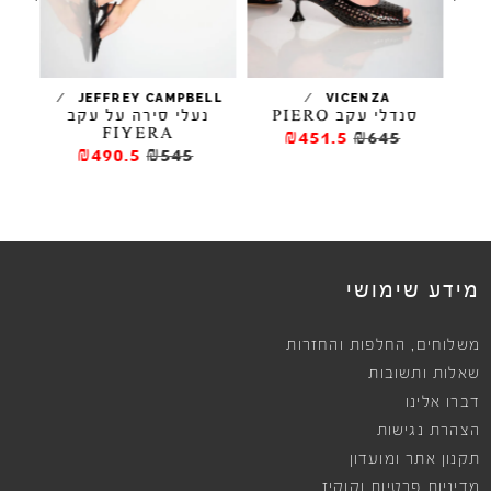
/
/
LL
JEFFREY CAMPBELL
VICENZA
סנדלי עקב PIERO
נעלי סירה על עקב
FIYERA
₪451.5
₪645
₪490.5
₪545
מידע שימושי
,
משלוחים
החלפות והחזרות
שאלות ותשובות
דברו אלינו
הצהרת נגישות
תקנון אתר ומועדון
מדיניות פרטיות וקוקיז