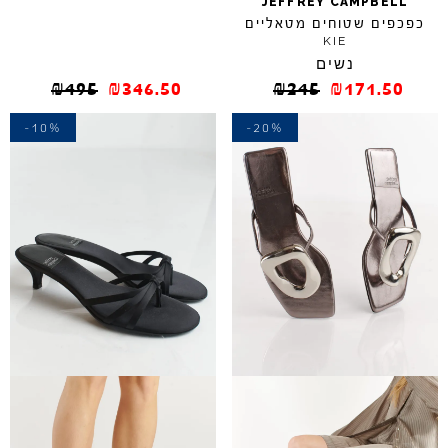
JEFFREY
CAMPBELL
כפכפים שטוחים מטאליים
KIE
נשים
₪
495
₪
346.50
₪
245
₪
171.50
-10%
-20%