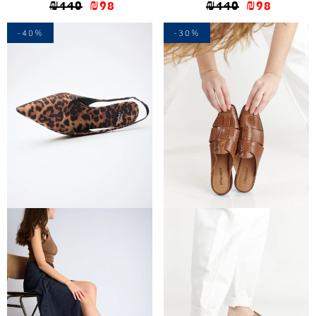
₪
140
₪
98
₪
140
₪
98
-40%
-30%