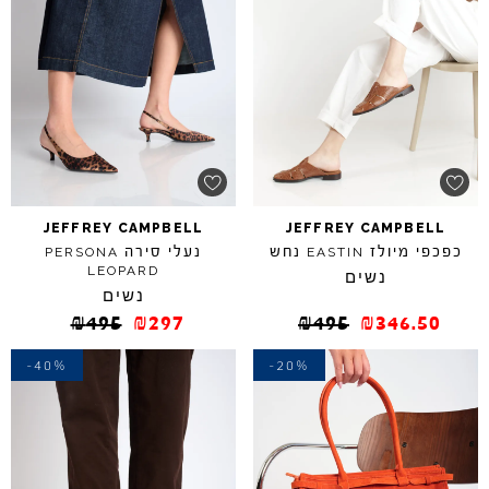
JEFFREY
CAMPBELL
JEFFREY
CAMPBELL
כפכפי מיולז
נחש
נעלי סירה
PERSONA
EASTIN
LEOPARD
נשים
נשים
₪
495
₪
297
₪
495
₪
346.50
-40%
-20%