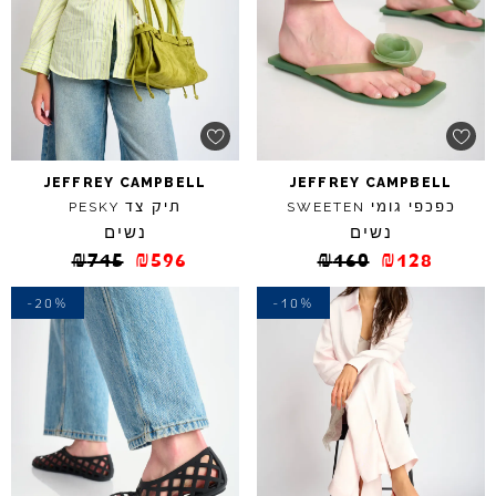
JEFFREY
CAMPBELL
JEFFREY
CAMPBELL
כפכפי גומי
תיק צד
PESKY
SWEETEN
נשים
נשים
₪
745
₪
596
₪
160
₪
128
-20%
-10%