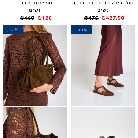
נעלי סירה
תחרה
נעלי גומי
JELLZ
LOFFICELE
נשים
נשים
₪
160
₪
128
₪
475
₪
427.50
-20%
-30%