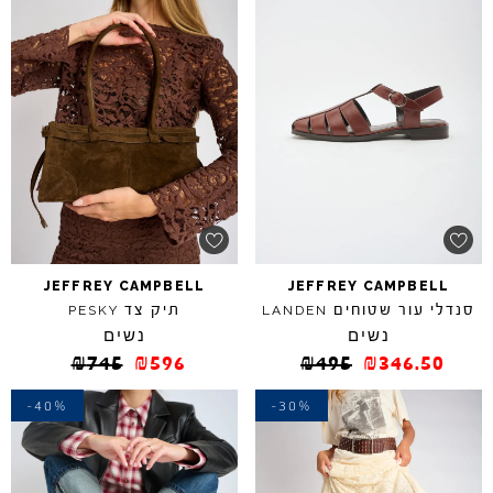
JEFFREY
CAMPBELL
JEFFREY
CAMPBELL
סנדלי עור שטוחים
תיק צד
PESKY
LANDEN
נשים
נשים
₪
745
₪
596
₪
495
₪
346.50
-40%
-30%