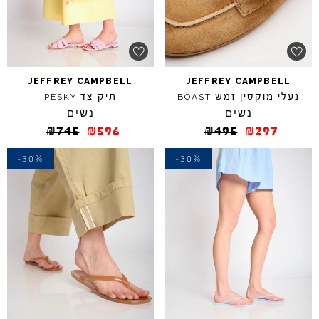
JEFFREY
CAMPBELL
JEFFREY
CAMPBELL
נעלי מוקסין זמש
תיק צד
PESKY
BOAST
נשים
נשים
₪
745
₪
596
₪
495
₪
297
-30%
-30%