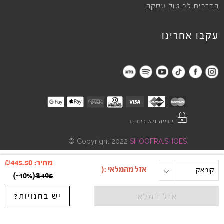
הדרכים לביטול עסקה
עקבו אחרינו
קנייה מאובטחת
©
Copyright 2022
SHOOFRA.SHOES
מחיר:
445.50
₪
קוניאק
מידה
)
-10%
(
₪
495
יש בחנויות?
אזל המלאי
"
"