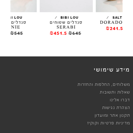
/
/
L
BIBI LOU
BIBI LOU
סנדלים שטוחים
סנדלים שטוחים
BONNIE
SERABI
₪
₪327
₪545
₪451.5
₪645
מידע שימושי
,
משלוחים
החלפות והחזרות
שאלות ותשובות
דברו אלינו
הצהרת נגישות
תקנון אתר ומועדון
מדיניות פרטיות וקוקיז