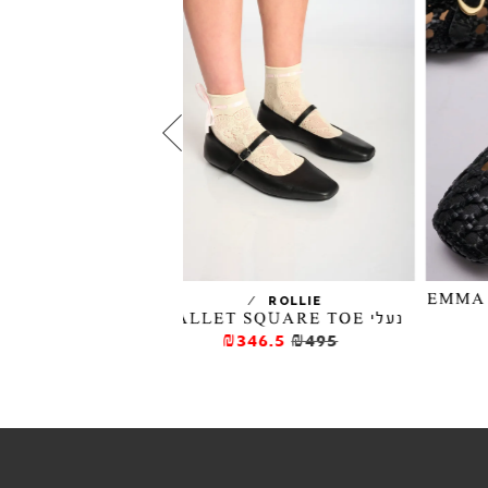
/
YUKO IMANISHI
ROLLIE
נעלי BALLET SQUARE TOE
נעלים שטוחות JIM
₪406
₪580
₪346.5
₪495