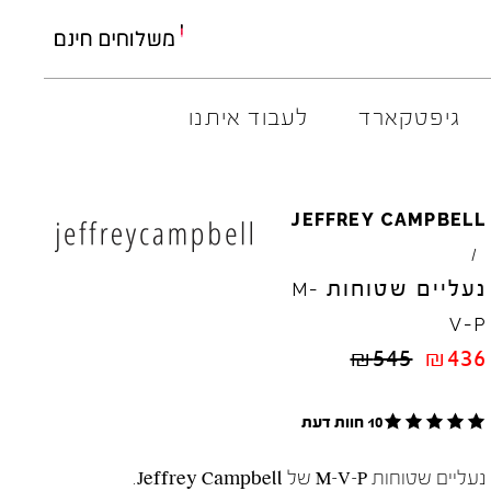
גיפטקארד
לעבוד איתנו
AMBITIOUS
ELIA
M
JEFFREY
CAMPBELL
ARO
EL
NA
/
ART
4CCC
נעליים שטוחות
-
M
A.S.
98
FLOW
-
V
P
BACK
70
GOLA
₪
545
₪
436
BIBI
LOU
HOKA
CHIE
MIHARA
JEFFR
CRIME
LONDON
LE
BO
10 חוות דעת
נעליים שטוחות M-V-P של Jeffrey Campbell.