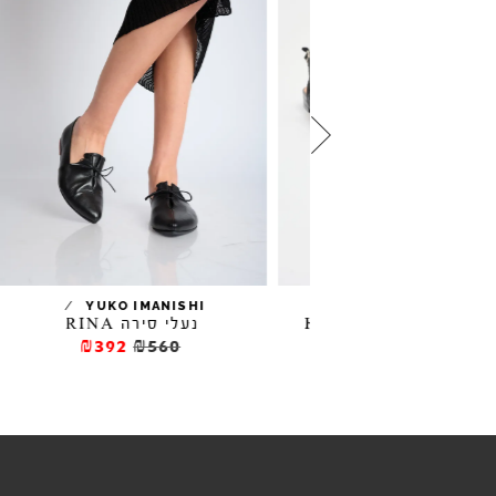
/
/
YUKO IMANISHI
BIBI LOU
 שטוחות HAZEL
נעלי סירה RINA
₪392
₪560
₪357
₪595