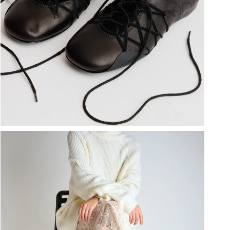
ברפוט
נעליים טבעוניות
גרביים
נעלי ברפוט
גרביים
לכל המותגים שלנו
תיקי גב ולפטופ