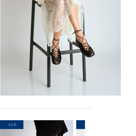
-30%
-40%