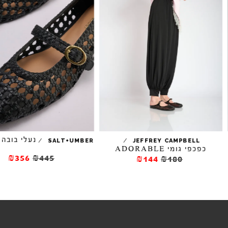
נעלי בובה EMMA
/
/
SALT+UMBER
JEFFREY CAMPBELL
כפכפי גומי ADORABLE
₪356
₪445
₪144
₪180