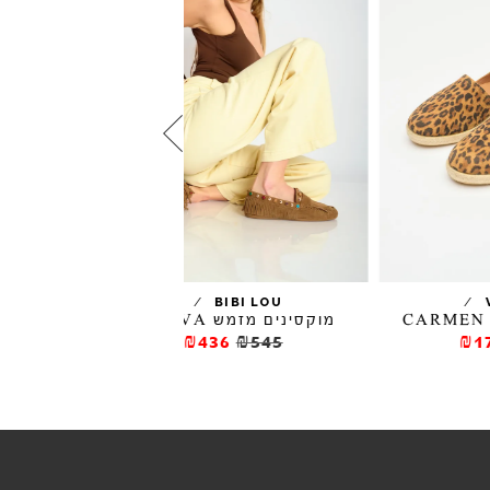
/
/
VERBENAS
BIBI LOU
מוקסינים מזמש GUAVA
אספדרילים CARMEN מודפסות
₪177
₪295
₪436
₪545