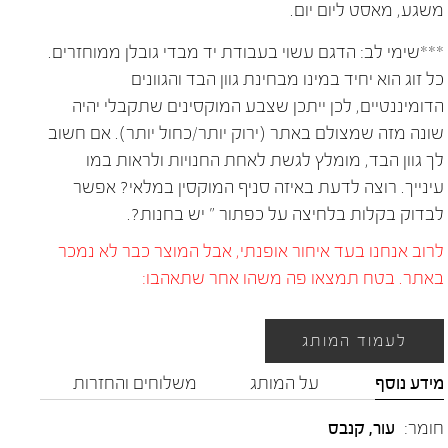
משגע, מאסט ליום יום.
***שימי לב: הדגם עשוי בעבודת יד מבדי גובלן ממוחזרים.
כל זוג הוא יחיד במינו מבחינת גוון הבד והגוונים
הדומיננטיים, לכן ייתכן שצבע המוקסינים שתקבלי יהיה
שונה מזה שמצולם באתר (ירוק יותר/כחול יותר). אם חשוב
לך גוון הבד, מומלץ לגשת לאחת החנויות ולראות במו
עינייך. רוצה לדעת באיזה סניף המוקסין במלאי? אפשר
לבדוק בקלות בלחיצה על כפתור " יש בחנות?.
לרוב אנחנו בעד איחור אופנתי, אבל המוצר כבר לא נמכר
באתר. בטח תמצאו פה משהו אחר שתאהבו:
לעמוד המותג
מידע נוסף
על המותג
משלוחים והחזרות
חומר:
עור
,
קנבס