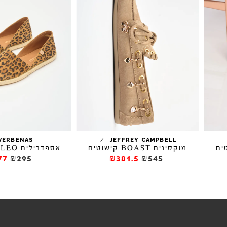
/
/
VERBENAS
JEFFREY CAMPBELL
מוקסינים BOAST קישוטים
אספדרילים CARMEN LEO
₪177
₪295
₪381.5
₪545