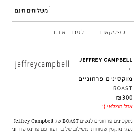
גיפטקארד
לעבוד איתנו
AMBITIOUS
ELIA
M
JEFFREY
CAMPBELL
ARO
EL
NA
/
ART
4CCC
מוקסינים פרחוניים
A.S.
98
FLOW
BOAST
BACK
70
GOLA
₪
300
BIBI
LOU
HOKA
אזל המלאי ):
CHIE
MIHARA
JEFFR
CRIME
LONDON
LE
BO
מוקסינים פרחוניים לנשים BOAST של Jeffrey Campbell.
נעלי מוקסין שטוחות, משילוב של בד ועור עם פרינט פרחוני