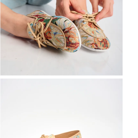
ברפוט
נעליים טבעוניות
גרביים
נעלי ברפוט
גרביים
לכל המותגים שלנו
תיקי גב ולפטופ