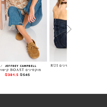
מוקסינים RUI
/
/
JEFFREY CAMPBELL
YUKO
מוקסינים BOAST קישוטים
₪462
₪66
₪381.5
₪545