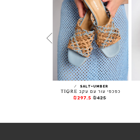
/
EFFREY CAMPBELL
SALT+UMBER
כפכפי עור עם עקב TIGRE
נעלי סירה עם עקבים FAYRE
445.5
₪495
₪297.5
₪425