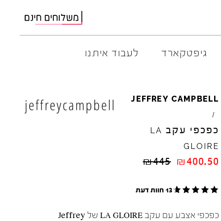
גיפטקארד
לעבוד איתנו
AMBITIOUS
ELIA
M
JEFFREY
CAMPBELL
ARO
EL
NA
/
ART
4CCC
כפכפי עקב
LA
A.S.
98
FLOW
GLOIRE
BACK
70
GOLA
₪
445
₪
400.50
BIBI
LOU
HOKA
CHIE
MIHARA
JEFFR
CRIME
LONDON
LE
BO
13 חוות דעת
כפכפי אצבע עם עקב LA GLOIRE של Jeffrey