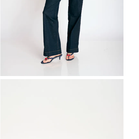
ברפוט
נעליים טבעוניות
גרביים
נעלי ברפוט
גרביים
לכל המותגים שלנו
תיקי גב ולפטופ