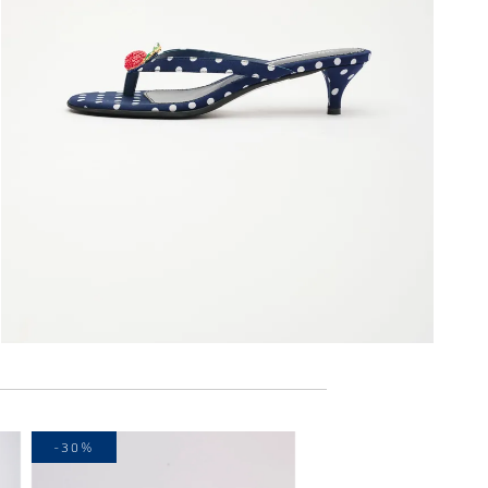
-30%
-20%