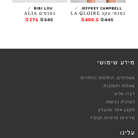
/
/
ELL
BIBI LOU
JEFFREY CAMPBELL
ב
כפכפי עקב LA GLOIRE
כפכפים ALIA
כפכפי 
₪276
₪345
₪400.5
₪445
מידע שימושי
,
משלוחים
החלפות והחזרות
שאלות ותשובות
דברו אלינו
הצהרת נגישות
תקנון אתר ומועדון
מדיניות פרטיות וקוקיז
עלינו