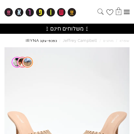
0
IRYNA
Jeffrey
Campbell
שופרא
/
מותגים
/
/
כפכפי עקב
Skip to product reviews