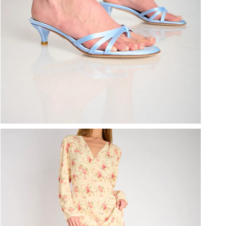
ברפוט
נעליים טבעוניות
גרביים
נעלי ברפוט
גרביים
לכל המותגים שלנו
תיקי גב ולפטופ