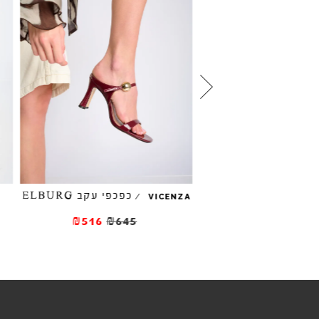
כפכפי עקב ELBURG
/
/
VICENZA
JEFFREY CAM
PRECIOSA
₪516
₪645
₪380
₪47