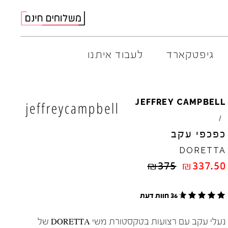
גיפטקארד
לעבוד איתנו
AMBITIOUS
ELIA
M
JEFFREY
CAMPBELL
ARO
EL
NA
/
ART
4CCC
כפכפי עקב
A.S.
98
FLOW
DORETTA
BACK
70
GOLA
₪
375
₪
337.50
BIBI
LOU
HOKA
CHIE
MIHARA
JEFFR
CRIME
LONDON
LE
BO
36 חוות דעת
נעלי עקב עם רצועות בטקסטורת משי DORETTA של