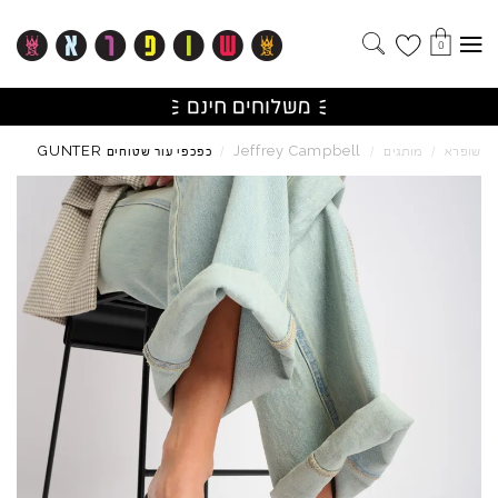
0
GUNTER
Jeffrey
Campbell
שופרא
/
מותגים
/
/
כפכפי עור שטוחים