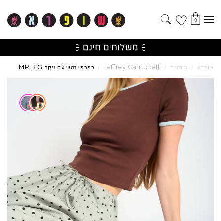
0
MR
BIG
Jeffrey
Campbell
שופרא
/
מותגים
/
/
כפכפי זמש עם עקב
Skip to product reviews