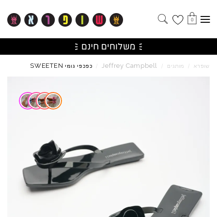
0
SWEETEN
Jeffrey
Campbell
שופרא
/
מותגים
/
/
כפכפי גומי
Skip to product reviews