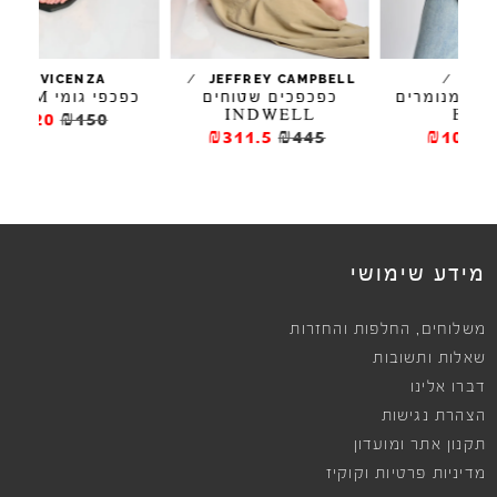
/
/
L
VICENZA
JEFFREY CAMPBELL
רים
כפכפכים שטוחים
כפכפי גומי TULUM
INDWELL
₪120
₪150
₪311.5
₪445
מידע שימושי
,
משלוחים
החלפות והחזרות
שאלות ותשובות
דברו אלינו
הצהרת נגישות
תקנון אתר ומועדון
מדיניות פרטיות וקוקיז