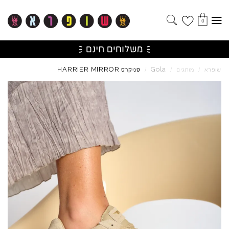
0
HARRIER
MIRROR
Gola
שופרא
/
מותגים
/
/
סניקרס