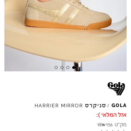
סניקרס
GOLA
HARRIER
MIRROR
/
אזל המלאי ):
מק"ט:
18w156