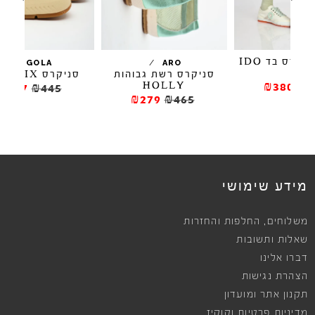
/
/
GOLA
ARO
סניקרס רשת גבוהות
סניקרס PHOENIX
סניק
HOLLY
₪267
₪445
₪279
₪465
מידע שימושי
,
משלוחים
החלפות והחזרות
שאלות ותשובות
דברו אלינו
הצהרת נגישות
תקנון אתר ומועדון
מדיניות פרטיות וקוקיז