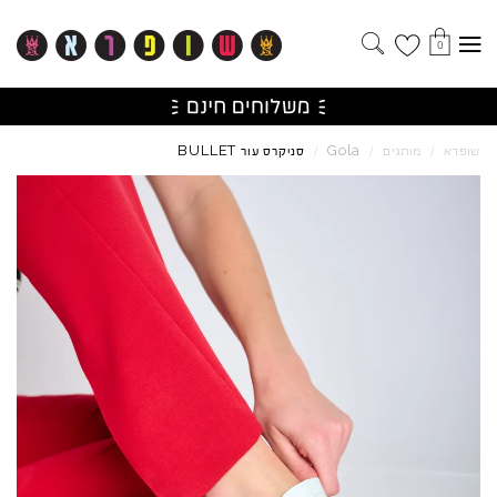
0
BULLET
Gola
שופרא
/
מותגים
/
/
סניקרס עור