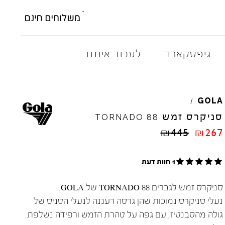
גיפטקארד
לעבוד איתנו
AMBITIOUS
ELIA
M
GOLA
/
ARO
EL
NA
סניקרס זמש
TORNADO
88
ART
4CCC
₪
445
₪
267
A.S.
98
FLOW
BACK
70
GOLA
1 חוות דעת
BIBI
LOU
HOKA
CHIE
MIHARA
JEFFR
סניקרס זמש לגברים TORNADO 88 של GOLA.
CRIME
LONDON
LE
BO
נעלי סניקרס נמוכות שהן גרסה רעננה לנעלי הטניס של
גולה מהסבנטיז, עם גפה על טהרת הזמש ורפידה נשלפת.