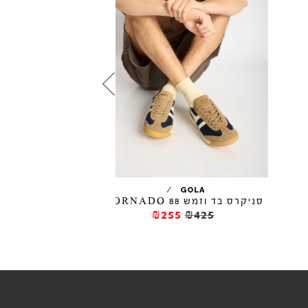
/
/
ARO
GOLA
סניקרס בד וזמש TORNADO 88
סניקרס JOANETA VEGAN
₪316
₪395
₪255
₪425