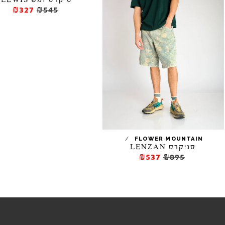
סיקרס זמש LEWIS
₪327
₪545
/
FLOWER MOUNTAIN
סניקרס LENZAN
₪537
₪895