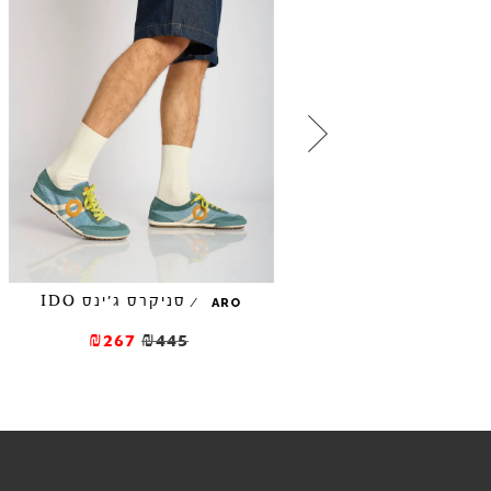
₪357
₪59
סניקרס ג'ינס IDO
/
ARO
₪267
₪445