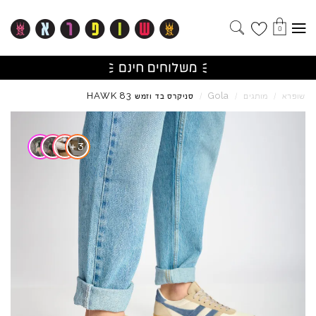
0
HAWK
83
Gola
שופרא
/
מותגים
/
/
סניקרס בד וזמש
Skip to product reviews
+
3