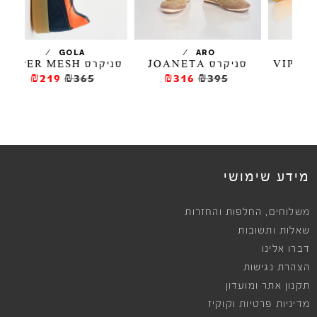
/
/
GOLA
ARO
סניקרס JOANETA
סניקרס VIPER MESH
סנ
₪219
₪365
₪316
₪395
מידע שימושי
,
משלוחים
החלפות והחזרות
שאלות ותשובות
דברו אלינו
הצהרת נגישות
תקנון אתר ומועדון
מדיניות פרטיות וקוקיז