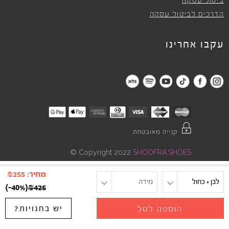
ביטול עסקה
הדרכים לביטול עסקה
עקבו אחרינו
קנייה מאובטחת
©
Copyright 2022
SHOOFRA.SHOES
מחיר:
255
₪
לבן + כחול
מידה
)
-40%
(
₪
425
יש בחנויות?
הוספה לסל