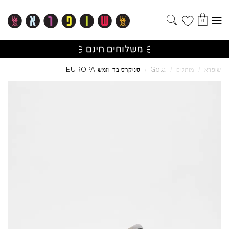
0
EUROPA
Gola
שופרא
/
מותגים
/
/
סניקרס בד וזמש