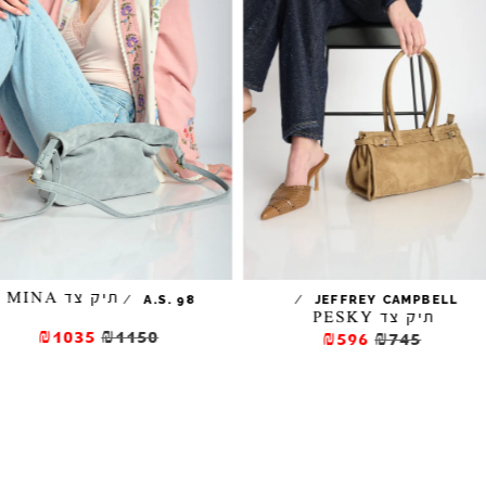
תיק צד MINA
/
/
A.S. 98
JEFFREY CAMPBELL
תיק צד PESKY
₪1035
₪1150
₪596
₪745