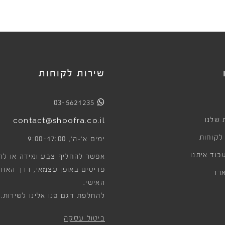
שירות לקוחות
03-5621235
 שלנו
contact@shoofra.co.il
 לקוחות
9:00-17:00
ימים א׳-ה׳,
בוד איתנו
אפשר להחליף צבע ומידה או לה
פריטים באופן עצמאי, דרך האזור
רד
האישי.
להחלפת דגם פנו אלינו לשירות.
ביטול עסקה