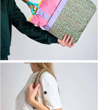
ברפוט
נעליים טבעוניות
גרביים
נעלי ברפוט
גרביים
לכל המותגים שלנו
תיקי גב ולפטופ