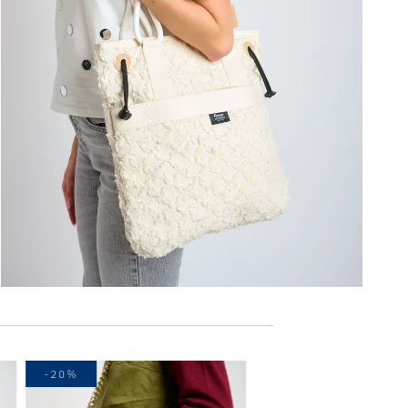
-20%
-30%