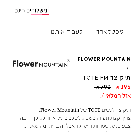
גיפטקארד
לעבוד איתנו
AMBITIOUS
ELIA
M
FLOWER
MOUNTAIN
ARO
EL
NA
/
ART
4CCC
תיק צד
TOTE
FM
A.S.
98
FLOW
₪
790
₪
395
BACK
70
GOLA
אזל המלאי ):
BIBI
LOU
HOKA
CHIE
MIHARA
JEFFR
תיק צד לנשים TOTE של Flower Mountain.
CRIME
LONDON
LE
BO
צריך קצת תעוזה בשביל לשלב בתיק אחד כל-כך הרבה
צבעים, טקסטורות ודיטיילז, אבל זה בדיוק מה שאנחנו