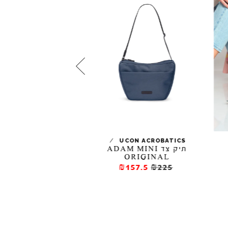
/
CON ACROBATICS
UCON ACROBATICS
תיק צד ADAM MINI
תיק צד EMI MOSS
ORIGINAL
₪180
₪225
₪157.5
₪225