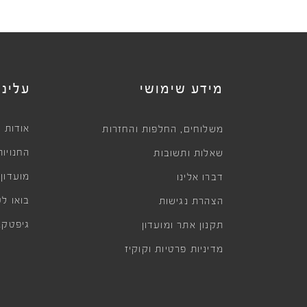
מידע שימושי
עלינו
,
אודות
משלוחים
החלפות והחזרות
החנויות
שאלות ותשובות
מועדון
דברו אלינו
בואו לע
הצהרת נגישות
גיפטקא
תקנון אתר ומועדון
מדיניות פרטיות וקוקיז