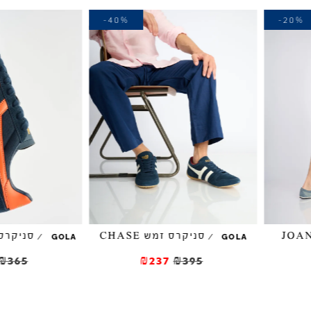
-40%
-40%
סניקרס זמש CHASE
סניקרס VIPER MESH
/
/
GOLA
GOL
₪219
₪365
₪237
₪395