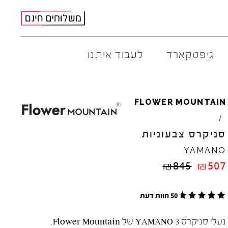
גיפטקארד
לעבוד איתנו
AMBITIOUS
ELIA
M
FLOWER
MOUNTAIN
ARO
EL
NA
/
ART
4CCC
סניקרס צבעוניות
A.S.
98
FLOW
YAMANO
BACK
70
GOLA
₪
845
₪
507
BIBI
LOU
HOKA
CHIE
MIHARA
JEFFR
CRIME
LONDON
LE
BO
50 חוות דעת
נעלי סניקרס YAMANO 3 של Flower Mountain.