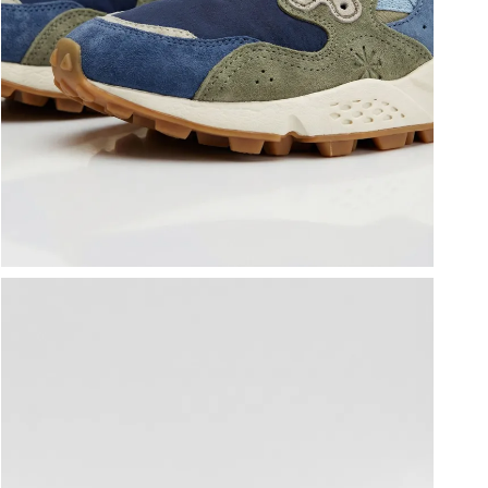
ברפוט
נעליים טבעוניות
גרביים
נעלי ברפוט
גרביים
לכל המותגים שלנו
תיקי גב ולפטופ