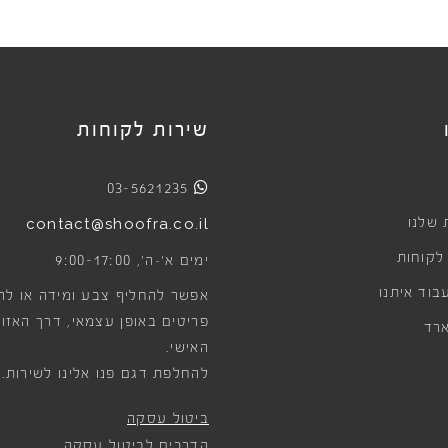
שירות לקוחות
03-5621235
 שלנו
contact@shoofra.co.il
 לקוחות
9:00-17:00
ימים א׳-ה׳,
בוד איתנו
אפשר להחליף צבע ומידה או לה
פריטים באופן עצמאי, דרך האזור
רד
האישי.
להחלפת דגם פנו אלינו לשירות.
ביטול עסקה
הדרכים לביטול עסקה