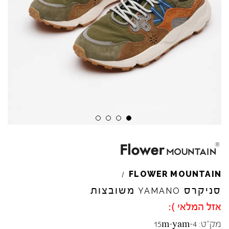
Skip to product reviews
Skip to product reviews
Skip to product reviews
Skip to product reviews
FLOWER
MOUNTAIN
/
סניקרס
משובצות
YAMANO
אזל המלאי ):
מק"ט:
15m-yam-4