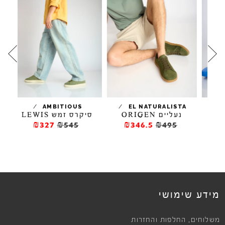
/
/
AMBITIOUS
EL NATURALISTA
נעליים ORIGEN
סיקרס זמש LEWIS
ס
₪327
₪545
₪346.5
₪495
מידע שימושי
,
משלוחים
החלפות והחזרות