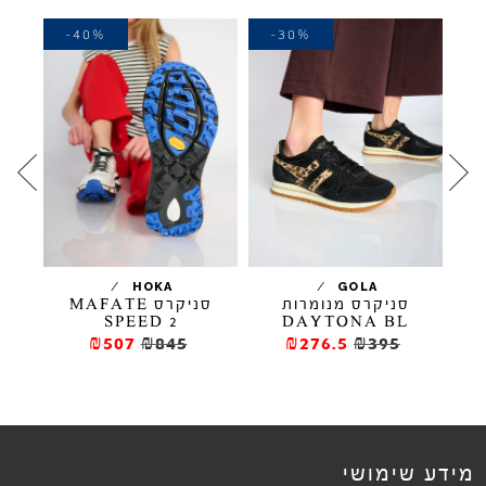
-40%
-30%
-
/
/
HOKA
GOLA
BAD
סניקרס מנומרות
סניקרס MAFATE
SPEED 2
DAYTONA BL
₪507
₪845
₪276.5
₪395
מידע שימושי