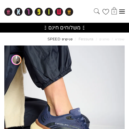
0
SPEED
Fessura
שופרא
/
מותגים
/
/
סניקרס
Skip to product reviews