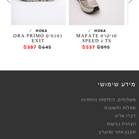
/
/
ELL
HOKA
HOKA
סניקרס MAFATE
כפכפים ORA PRIMO
EXIT
SPEED 2 TS
₪387
₪645
₪537
₪895
מידע שימושי
,
משלוחים
החלפות והחזרות
שאלות ותשובות
דברו אלינו
הצהרת נגישות
תקנון אתר ומועדון