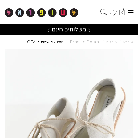
0
GEA
Ernesto
Dolani
שופרא
/
מותגים
/
/
נעלי עור שטוחות