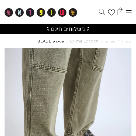
0
BLADE
Crime
London
שופרא
/
מותגים
/
/
סניקרס