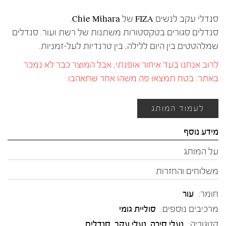
סנדלי עקב לנשים FIZA של Chie Mihara.
סנדלים סגורים בטקסטורות משתנות של רשת ועור. סנדלים
שמלהטטים בין היום ללילה, בין טרנדיות לעל-זמניות.
לרוב אנחנו בעד איחור אופנתי, אבל המוצר כבר לא נמכר
באתר. בטח תמצאו פה משהו אחר שתאהבו:
לעמוד המותג
מידע נוסף
על המותג
משלוחים והחזרות
חומר:
עור
מרכיבים נוספים:
סוליית גומי
קטגוריה:
נעלי סירה
,
נעלי עקב
,
סנדלים