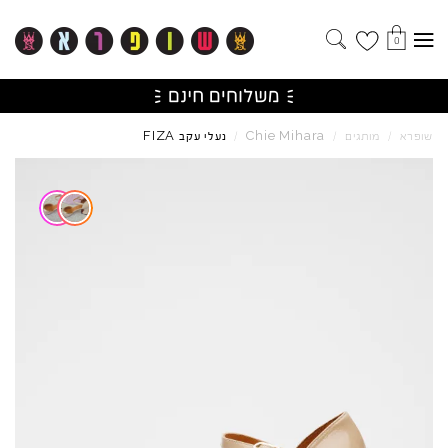
0
FIZA
Chie
Mihara
שופרא
/
מותגים
/
/
נעלי עקב
Skip to product reviews