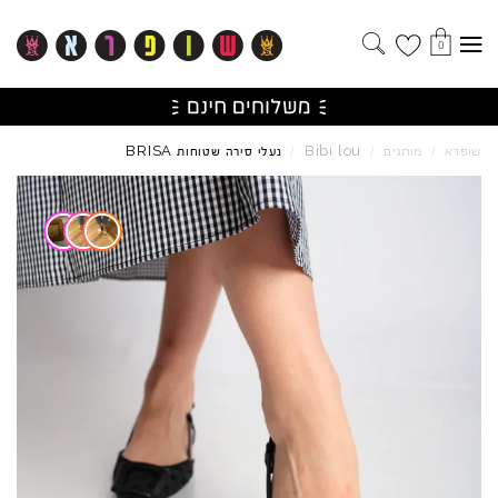
0
BRISA
Bibi
lou
שופרא
/
מותגים
/
/
נעלי סירה שטוחות
Skip to product reviews