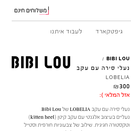
גיפטקארד
לעבוד איתנו
AMBITIOUS
ELIA
M
BIBI
LOU
/
ARO
EL
NA
נעלי סירה עם עקב
ART
4CCC
LOBELIA
A.S.
98
FLOW
₪
300
BACK
70
GOLA
אזל המלאי ):
BIBI
LOU
HOKA
CHIE
MIHARA
JEFFR
נעלי סירה עם עקב LOBELIA של Bibi Lou.
CRIME
LONDON
LE
BO
נעליים בעיצוב אלגנטי עם עקב קיטן (kitten heel)
וטקסטורה חגיגית. שילוב של צבעוניות חורפית וסטייל