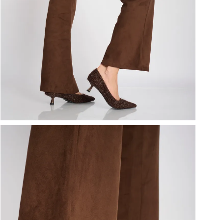
ברפוט
נעליים טבעוניות
גרביים
נעלי ברפוט
גרביים
לכל המותגים שלנו
תיקי גב ולפטופ