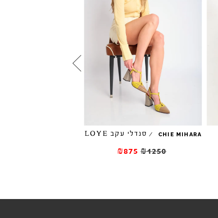
סנדלי עקב LOYE
/
EFFREY CAMPBELL
CHIE MIHARA
סנדלי עקב ACCLAIMED
₪875
₪1250
₪297
₪495