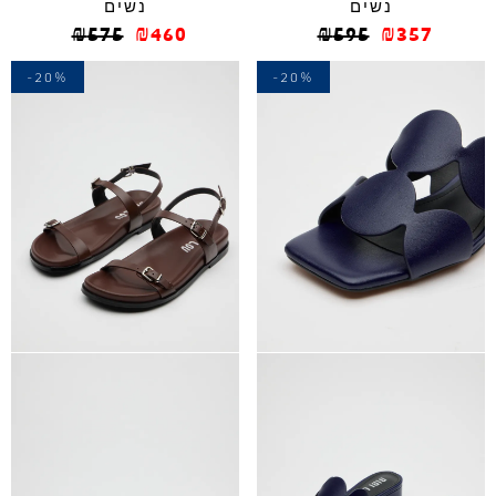
נשים
נשים
₪
575
₪
460
₪
595
₪
357
-20%
-20%