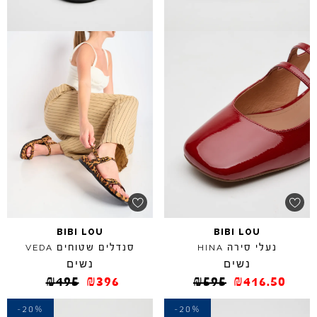
BIBI
LOU
BIBI
LOU
נעלי סירה
סנדלים שטוחים
VEDA
HINA
נשים
נשים
₪
495
₪
396
₪
595
₪
416.50
-20%
-20%