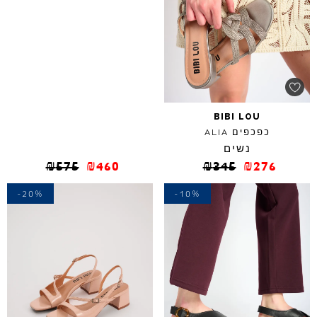
BIBI
LOU
כפכפים
ALIA
נשים
₪
575
₪
460
₪
345
₪
276
-20%
-10%