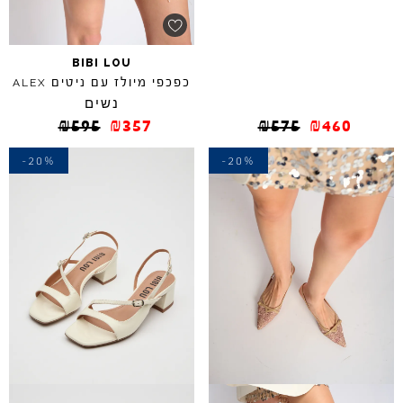
BIBI
LOU
כפכפי מיולז עם ניטים
ALEX
נשים
₪
595
₪
357
₪
575
₪
460
-20%
-20%