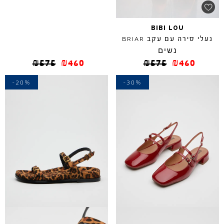
BIBI
LOU
נעלי סירה עם עקב
BRIAR
נשים
₪
575
₪
460
₪
575
₪
460
-20%
-30%