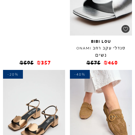
BIBI
LOU
סנדלי עקב רחב
ONAMI
נשים
₪
595
₪
357
₪
575
₪
460
-20%
-40%