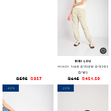
BIBI
LOU
כפכפים שטוחים מעור
MINDY
נשים
₪
595
₪
357
₪
645
₪
451.50
-40%
-20%