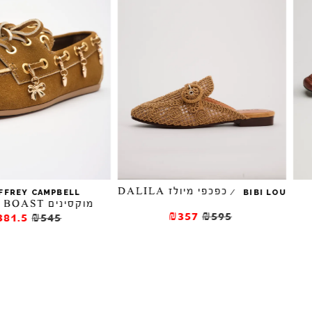
כפכפי מיולז DALILA
/
/
JEFFREY CAMPBELL
BIBI 
מוקסינים BOAST קישוטים
₪357
₪595
₪381.5
₪545