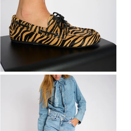
ברפוט
נעליים טבעוניות
גרביים
נעלי ברפוט
גרביים
לכל המותגים שלנו
תיקי גב ולפטופ