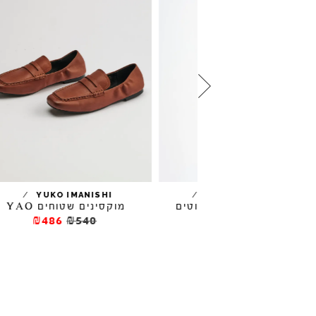
/
/
LOU
YUKO IMANISHI
JEFFREY CAM
וטים
מוקסינים שטוחים YAO
₪486
₪540
₪381.5
₪54