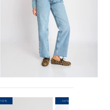
-10%
-30%