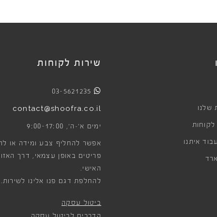
שירות לקוחות
03-5621235
 שלנו
contact@shoofra.co.il
 לקוחות
9:00-17:00
ימים א׳-ה׳,
בוד איתנו
אפשר להחליף צבע ומידה או לה
פריטים באופן עצמאי, דרך האזור
רד
האישי.
להחלפת דגם פנו אלינו לשירות.
ביטול עסקה
הדרכים לביטול עסקה