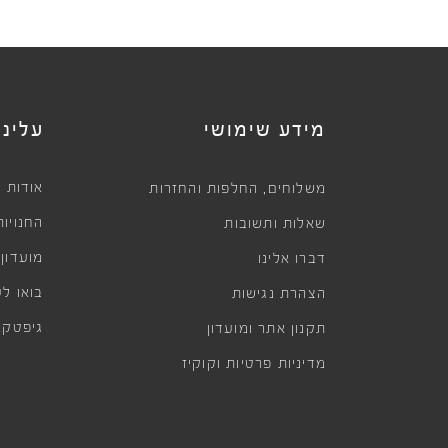
מידע שימושי
עלינו
,
אודות
משלוחים
החלפות והחזרות
החנויות
שאלות ותשובות
מועדון
דברו אלינו
בואו לע
הצהרת נגישות
גיפטקא
תקנון אתר ומועדון
מדיניות פרטיות וקוקיז