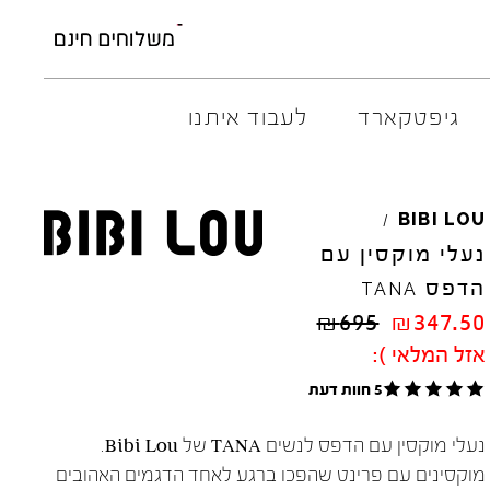
גיפטקארד
לעבוד איתנו
AMBITIOUS
ELIA
M
BIBI
LOU
/
ARO
EL
NA
נעלי מוקסין עם
ART
4CCC
הדפס
TANA
A.S.
98
FLOW
₪
695
₪
347.50
BACK
70
GOLA
אזל המלאי ):
BIBI
LOU
HOKA
CHIE
MIHARA
JEFFR
5 חוות דעת
CRIME
LONDON
LE
BO
נעלי מוקסין עם הדפס לנשים TANA של Bibi Lou.
מוקסינים עם פרינט שהפכו ברגע לאחד הדגמים האהובים