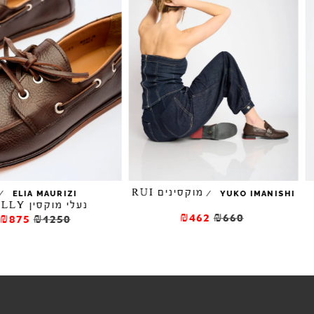
מוקסינים RUI
/
/
ELIA MAURIZI
YUKO IMANISH
נעלי מוקסין POLLY
₪462
₪660
₪875
₪1250