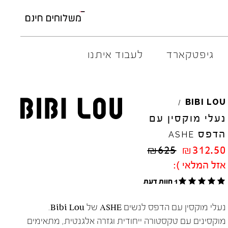
גיפטקארד
לעבוד איתנו
AMBITIOUS
ELIA
M
BIBI
LOU
/
ARO
EL
NA
נעלי מוקסין עם
ART
4CCC
הדפס
ASHE
A.S.
98
FLOW
₪
625
₪
312.50
BACK
70
GOLA
אזל המלאי ):
BIBI
LOU
HOKA
CHIE
MIHARA
JEFFR
1 חוות דעת
CRIME
LONDON
LE
BO
נעלי מוקסין עם הדפס לנשים ASHE של Bibi Lou.
מוקסינים עם טקסטורה ייחודית וגזרה אלגנטית, מתאימים