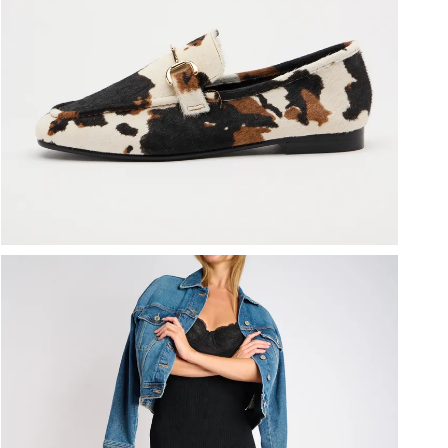
ברפוט
נעליים טבעוניות
גרביים
נעלי ברפוט
גרביים
לכל המותגים שלנו
תיקי גב ולפטופ