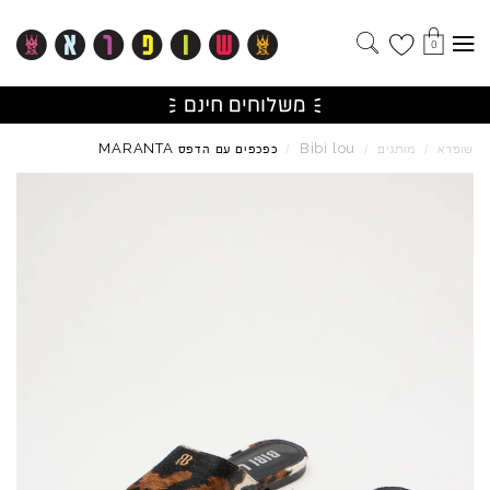
0
MARANTA
Bibi
lou
שופרא
/
מותגים
/
/
כפכפים עם הדפס