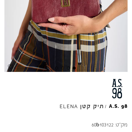
תיק קטן
A.S.
98
ELENA
/
מק"ט:
60b103122