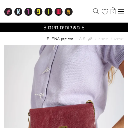
0
ELENA
A.S.
98
שופרא
/
מותגים
/
/
תיק קטן