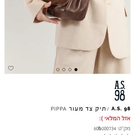
תיק צד מעור
A.S.
98
PIPPA
/
אזל המלאי ):
מק"ט:
60b200734