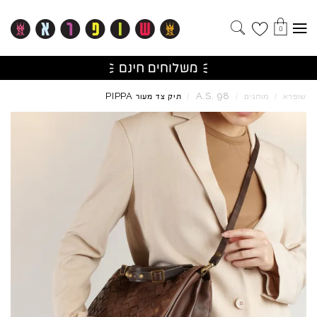
0
PIPPA
A.S.
98
שופרא
/
מותגים
/
/
תיק צד מעור