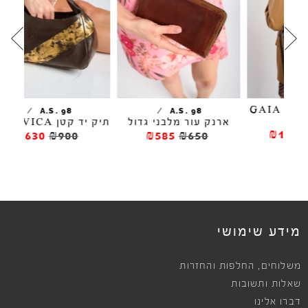
/
/
A.S. 98
A.S. 98
ארנק עור מלבני גדול
תיק יד קטן LUDOVICA
₪630
₪900
₪585
₪650
מידע שימושי
,
משלוחים
החלפות והחזרות
שאלות ותשובות
דברו אלינו