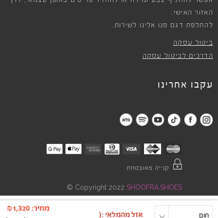
אפשר להחליף צבע ומידה או להחזיר פריטים באופן עצמאי, דרך
האזור האישי.
להחלפת דגם פנו אלינו לשירות.
ביטול עסקה
הדרכים לביטול עסקה
עקבו אחרינו
קנייה מאובטחת
©
Copyright 2022
SHOOFRA.SHOES
מחיר:
1,320
₪
one size
חום