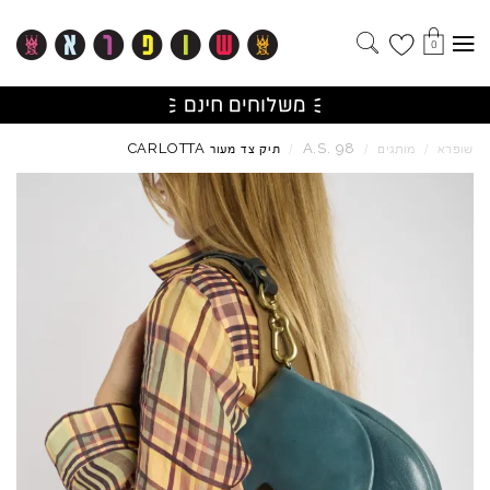
0
CARLOTTA
A.S.
98
שופרא
/
מותגים
/
/
תיק צד מעור