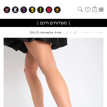
0
SALIS
A.S.
98
שופרא
/
מותגים
/
/
סנדלי פלטפורמה