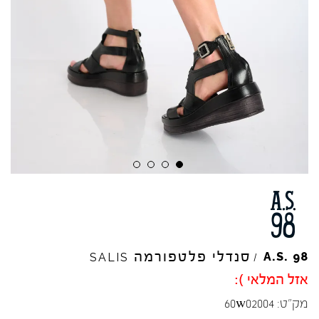
סנדלי פלטפורמה
A.S.
98
SALIS
/
אזל המלאי ):
מק"ט:
60w02004