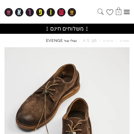
0
EVENGE
A.S.
98
שופרא
/
מותגים
/
/
נעלי עור