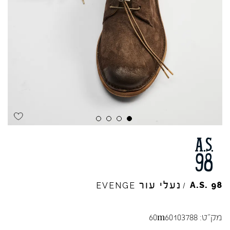
נעלי עור
A.S.
98
EVENGE
/
מק"ט:
60m60103788