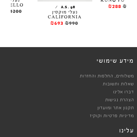
נעלי מוקסין
DONATELLO
₪2
/
A.S. 98
₪720
₪1200
נעלי מוקסין
CALIFORNIA
₪693
₪990
ews
מידע שימושי
,
משלוחים
החלפות והחזרות
שאלות ותשובות
דברו אלינו
הצהרת נגישות
תקנון אתר ומועדון
מדיניות פרטיות וקוקיז
עלינו