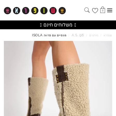
0
ISOLA
A.S.
98
שופרא
/
מותגים
/
/
מגפיים עם פרווה