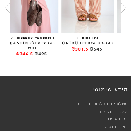
/
/
BIBI LOU
JEFFREY CAMPBELL
ת
כפכפים שטוחים ORIBU
נ
כפכפי מיולז EASTIN
נחש
₪381.5
₪545
₪346.5
₪495
ews
מידע שימושי
,
משלוחים
החלפות והחזרות
שאלות ותשובות
דברו אלינו
הצהרת נגישות