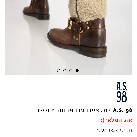
מגפיים עם פרווה
A.S.
98
ISOLA
/
אזל המלאי ):
מק"ט:
60w14308