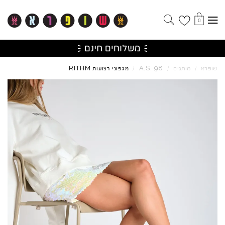
0
RITHM
A.S.
98
שופרא
/
מותגים
/
/
מגפוני רצועות