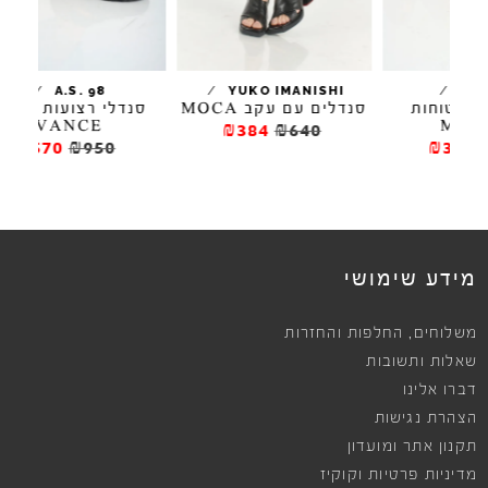
/
/
/
A.S. 98
YUKO IMANISHI
שטוחות
סנדלים עם עקב MOCA
סנדלי רצועות וניטים
VANCE
M
₪384
₪640
₪570
₪950
₪39
מידע שימושי
,
משלוחים
החלפות והחזרות
שאלות ותשובות
דברו אלינו
הצהרת נגישות
תקנון אתר ומועדון
מדיניות פרטיות וקוקיז