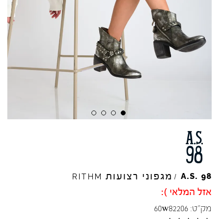
מגפוני רצועות
A.S.
98
RITHM
/
אזל המלאי ):
מק"ט:
60w82206