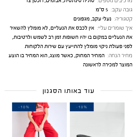
מרכיבים נוספים:
סוליה סינתטית, אבזמים, רוכסן צד
גובה עקב:
5 ס"מ
קטגוריה:
נעלי עקב
,
מגפונים
איך שומרים עליי:
אין לכבס את הנעליים, לא מומלץ להשאיר
את הנעליים במקום בו יהיו חשופות זמן רב לשמש ולרטיבות,
לפני פעולת ניקוי מומלץ להתייעץ עם שירות הלקוחות
מחיר הנחה:
המחיר המחוק, כאשר מוצג, הוא המחיר בו הוצע
המוצר למכירה לראשונה
עוד באותו הסגנון
-10%
-10%
-