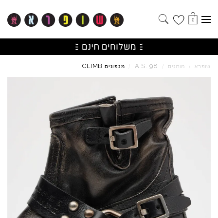
0
CLIMB
A.S.
98
שופרא
/
מותגים
/
/
מגפונים