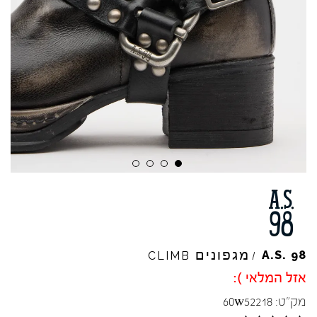
מגפונים
A.S.
98
CLIMB
/
אזל המלאי ):
מק"ט:
60w52218