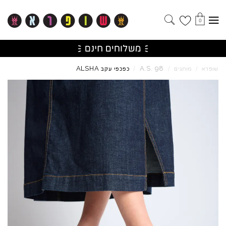
0
ALSHA
A.S.
98
שופרא
/
מותגים
/
/
כפכפי עקב