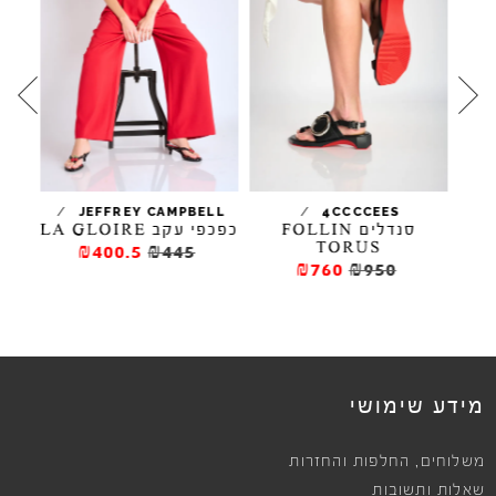
/
/
/
TA
JEFFREY CAMPBELL
4CCCCEES
סנדלים FOLLIN
כפכפי עקב LA GLOIRE
כפ
TORUS
₪400.5
₪445
₪760
₪950
מידע שימושי
,
משלוחים
החלפות והחזרות
שאלות ותשובות