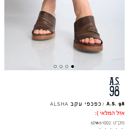
כפכפי עקב
A.S.
98
ALSHA
/
אזל המלאי ):
מק"ט:
60w61002