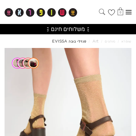
0
EVISSA
Art
שופרא
/
מותגים
/
/
סנדלי בובה
Skip to product reviews