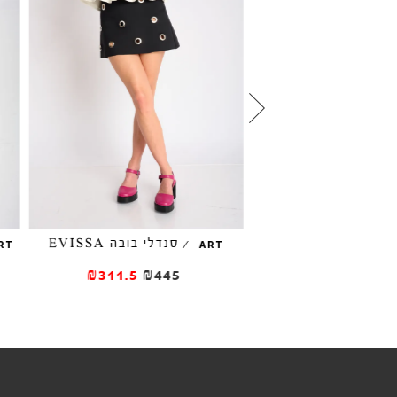
עקב EVISSA נחש
סנדלי בובה EVISSA
/
RT
ART
₪311.5
₪445
₪346.5
₪49