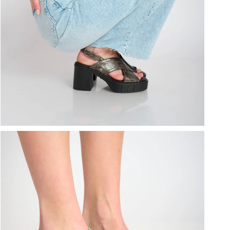
ברפוט
נעליים טבעוניות
גרביים
נעלי ברפוט
גרביים
לכל המותגים שלנו
תיקי גב ולפטופ