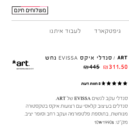
גיפטקארד
לעבוד איתנו
M
ELIA
סנדלי איקס
נחש
AMBITIOUS
ART
EVISSA
/
ARO
EL
NA
₪
445
₪
311.50
ART
4CCC
A.S.
98
FLOW
8 חוות דעת
BACK
70
GOLA
BIBI
LOU
HOKA
סנדלי עקב לנשים EVISSA של ART.
CHIE
MIHARA
JEFFR
סנדלים בעיצוב קלאסי עם רצועות איקס בטקסטורה
CRIME
LONDON
LE
BO
מנוחשת, בתוספת פלטפורמה ועקב רחב וסופר יציב.
מק"ט:
10w1990s