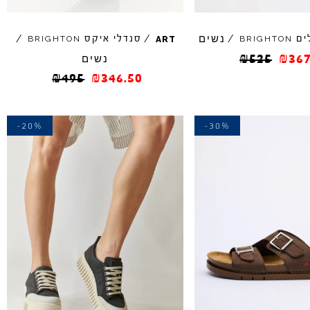
נשים
ים
/
/
סנדלי איקס
/
BRIGHTON
BRIGHTON
ART
367
₪
525
₪
נשים
₪
495
₪
346.50
-20%
-30%