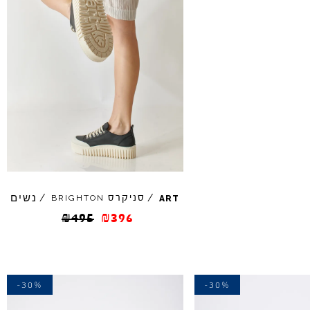
נשים
/
סניקרס
/
BRIGHTON
ART
₪
495
₪
396
-30%
-30%