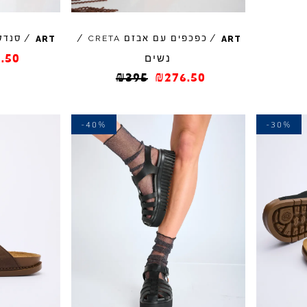
/
כפכפים עם אבזם
/
/
סנדל
CRETA
ART
ART
נשים
.50
₪
395
₪
276.50
-40%
-30%