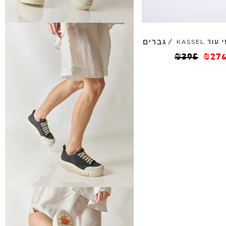
גברים
 עור
/
KASSEL
₪
395
₪
276