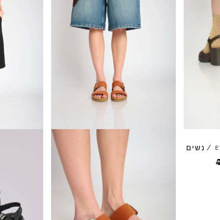
נשים
/
E