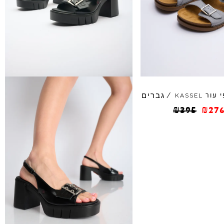
גברים
 עור
/
KASSEL
₪
395
₪
276