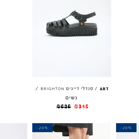
/
סנדלי דייגים
/
BRIGHTON
ART
נשים
₪
525
₪
315
-20%
-20%