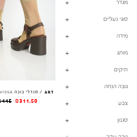
מגדר
ברפוט
נעליים טבעוניות
גרביים
נעלי ברפוט
סוגי נעליים
גרביים
לכל המותגים שלנו
תיקי גב ולפטופ
מידה
מותג
תיקים
גובה הנחה
/
סנדלי בובה
VISSA
ART
₪
445
₪
311.50
צבע
סגנון
גובה עקב