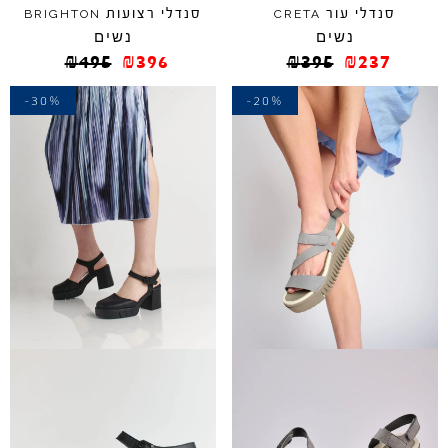
סנדלי עור
סנדלי רצועות
BRIGHTON
CRETA
נשים
נשים
₪
495
₪
396
₪
395
₪
237
-30%
-20%