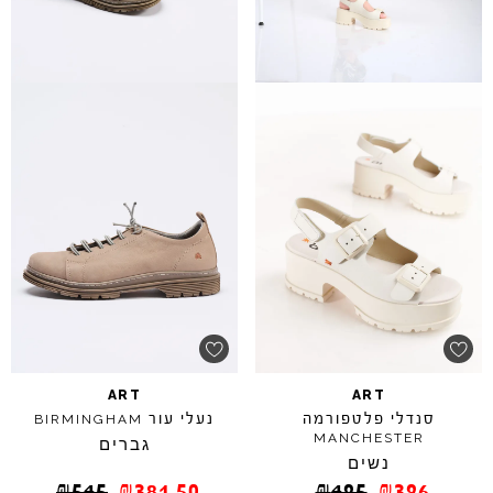
ART
ART
סנדלי פלטפורמה
נעלי עור
BIRMINGHAM
MANCHESTER
גברים
נשים
₪
545
₪
381.50
₪
495
₪
396