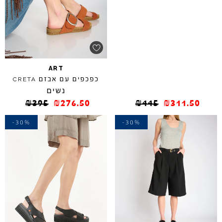
ART
כפכפים עם אבזם
CRETA
נשים
₪
395
₪
276.50
₪
445
₪
311.50
-30%
-30%