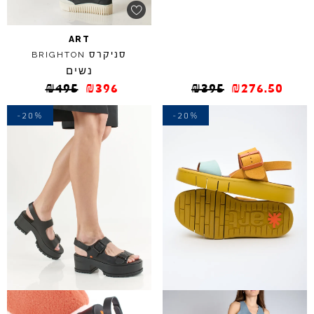
ART
סניקרס
BRIGHTON
נשים
₪
495
₪
396
₪
395
₪
276.50
-20%
-20%