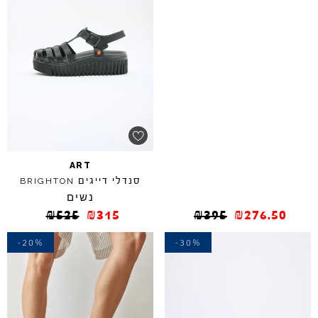
ART
סנדלי דייגים
BRIGHTON
נשים
₪
525
₪
315
₪
395
₪
276.50
-20%
-30%