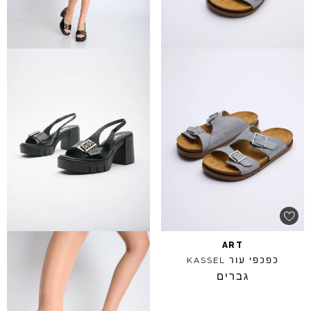
ART
כפכפי עור
KASSEL
גברים