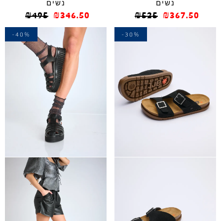
נשים
נשים
₪
495
₪
346.50
₪
525
₪
367.50
-40%
-30%