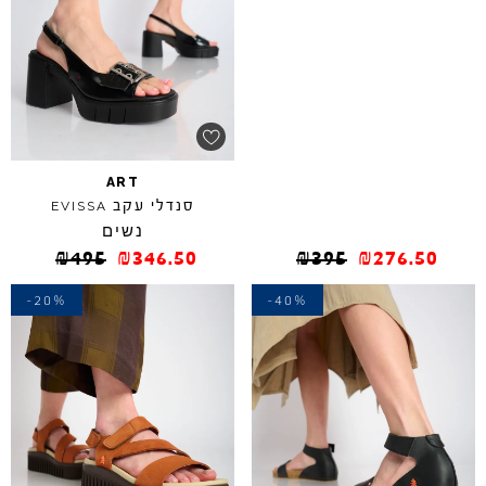
ART
סנדלי עקב
EVISSA
נשים
₪
495
₪
346.50
₪
395
₪
276.50
-20%
-40%