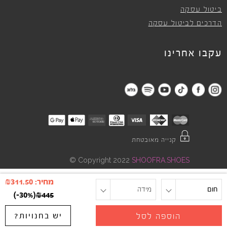
ביטול עסקה
הדרכים לביטול עסקה
עקבו אחרינו
קנייה מאובטחת
©
Copyright 2022
SHOOFRA.SHOES
מחיר:
311.50
₪
חום
מידה
)
-30%
(
₪
445
יש בחנויות?
הוספה לסל