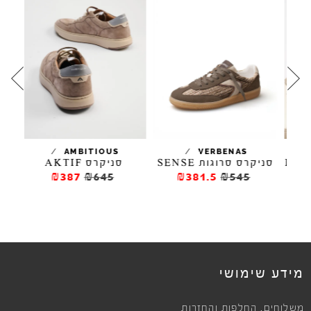
/
/
AIN
AMBITIOUS
VERBENAS
 וזמש HAWK
סניקרס סרוגות SENSE
סניקרס AKTIF
₪387
₪645
₪381.5
₪545
מידע שימושי
,
משלוחים
החלפות והחזרות