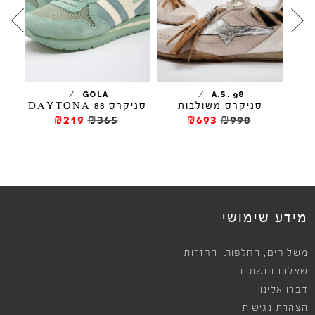
/
/
N
GOLA
A.S. 98
B
סניקרס משולבות
סניקרס DAYTONA 88
₪219
₪365
₪693
₪990
מידע שימושי
,
משלוחים
החלפות והחזרות
שאלות ותשובות
דברו אלינו
הצהרת נגישות