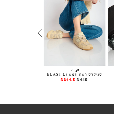
סניקרס BADMINTON
/
/
GOLA
3P
סניקרס רשת וזמש BLAST L4
₪177
₪295
₪311.5
₪445