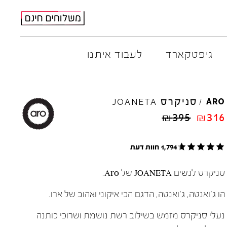
גיפטקארד
לעבוד איתנו
M
ELIA
סניקרס
AMBITIOUS
ARO
JOANETA
/
ARO
EL
NA
₪
395
₪
316
ART
4CCC
A.S.
98
FLOW
1,794 חוות דעת
BACK
70
GOLA
BIBI
LOU
HOKA
סניקרס לנשים JOANETA של Aro.
CHIE
MIHARA
JEFFR
CRIME
LONDON
LE
BO
הו ג'ואנטה, ג'ואנטה, הדגם הכי איקוני ואהוב של ארו.
נעלי סניקרס מזמש בשילוב רשת נושמת ושרוכי כותנה