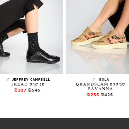
/
/
JEFFREY CAMPBELL
GOLA
סניקרס GRANDSLAM
סניקרס TREAD
SAVANNA
₪327
₪545
₪255
₪425