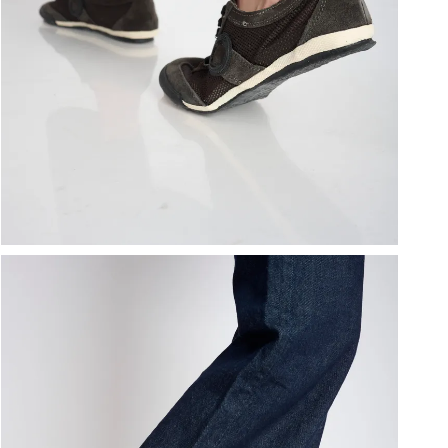
ברפוט
נעליים טבעוניות
גרביים
נעלי ברפוט
גרביים
לכל המותגים שלנו
תיקי גב ולפטופ