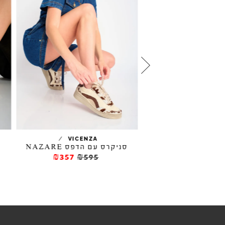
/
/
VICENZA
ARO
סניקרס עם הדפס NAZARE
₪357
₪595
₪316
₪39