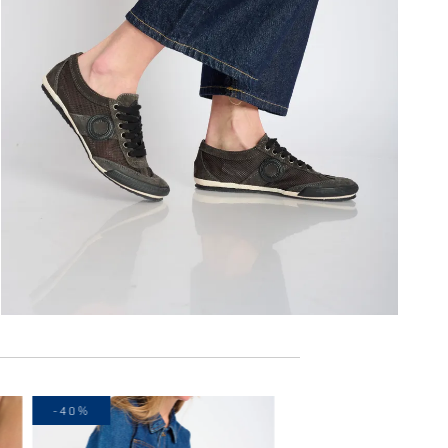
-40%
-20%