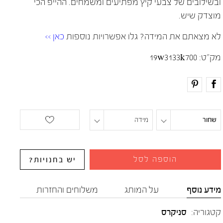
ובשילובים של צבעי קיץ מפתיעים ומשמחים. ההייפ הכי
מוצדק שיש.
לא מצאתם את המידה? גלו אפשרויות נוספות
כאן >>
מק"ט:
19w3133k700
שחור
מידה
הוספה לסל
יש בחנויות?
מידע נוסף
על המותג
משלוחים והחזרות
קטגוריה:
סניקרס