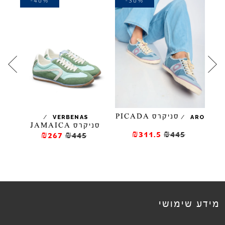
-40%
-30%
סניקרס PICADA
/
/
VERBENAS
ARO
סניקרס JAMAICA
סלי
₪311.5
₪445
₪267
₪445
מידע שימושי