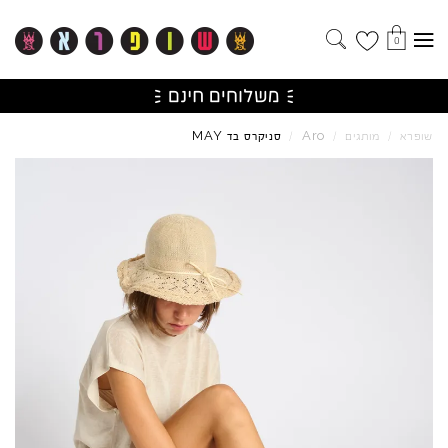
0
MAY
Aro
שופרא
/
מותגים
/
/
סניקרס בד