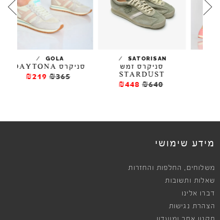
/
/
GOLA
SATORISAN
סניקרס DAYTONA
סניקרס 
סניקרס זמש
STARDUST
₪219
₪365
₪448
₪640
מידע שימושי
,
משלוחים
החלפות והחזרות
שאלות ותשובות
דברו אלינו
הצהרת נגישות
תקנון אתר ומועדון